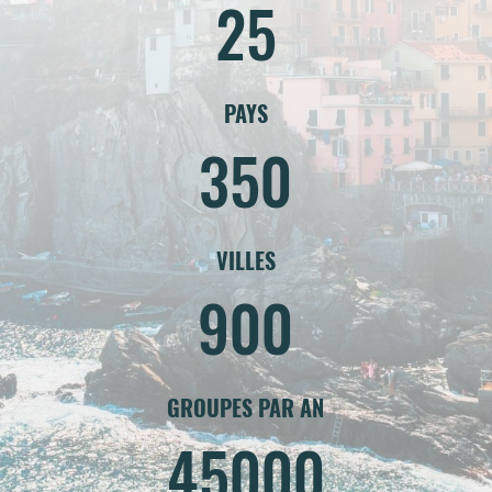
25
PAYS
350
VILLES
900
GROUPES PAR AN
45000